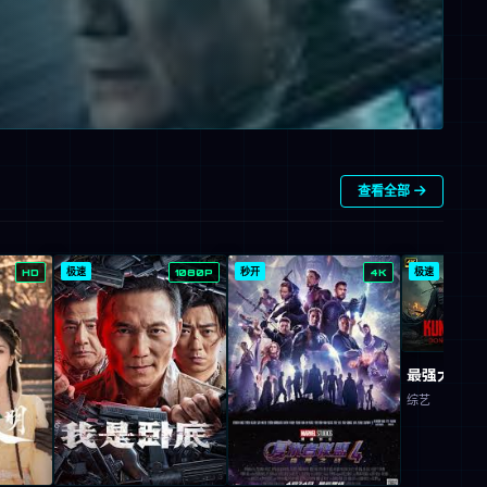
查看全部
极速
秒开
极速
HD
1080P
4K
最强大脑 1
综艺