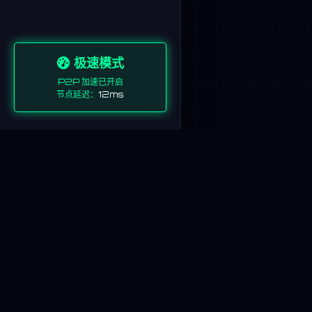
极速模式
P2P 加速已开启
节点延迟：
12ms
本