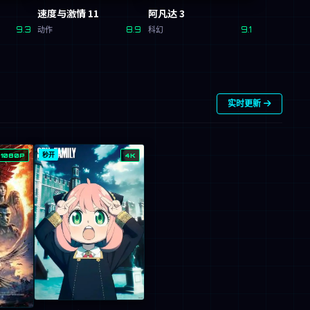
速度与激情 11
阿凡达 3
9.3
动作
8.9
科幻
9.1
实时更新
秒开
1080P
4K