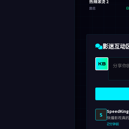
热辣滚烫 2
励志
8
影迷互动
KB
SpeedKin
S
快播影视真的
2分钟前