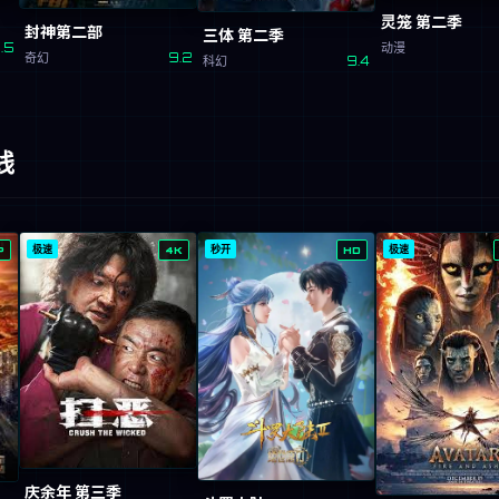
灵笼 第二季
封神第二部
三体 第二季
.5
动漫
奇幻
9.2
科幻
9.4
线
极速
秒开
极速
P
4K
HD
庆余年 第三季