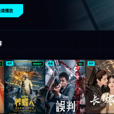
极速播放
荐
秒开
极速
秒开
K
1080P
4K