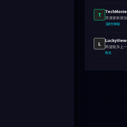
TechMovie
T
资源更新很
30分钟前
LuckyView
L
希望能多上
昨天