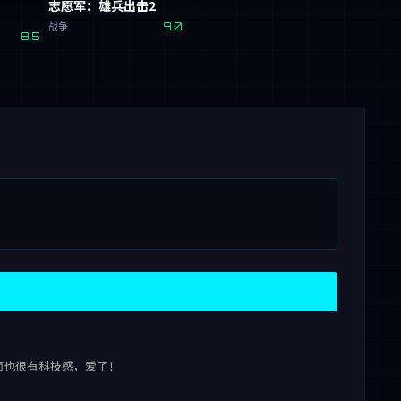
志愿军：雄兵出击2
战争
9.0
8.5
面也很有科技感，爱了！