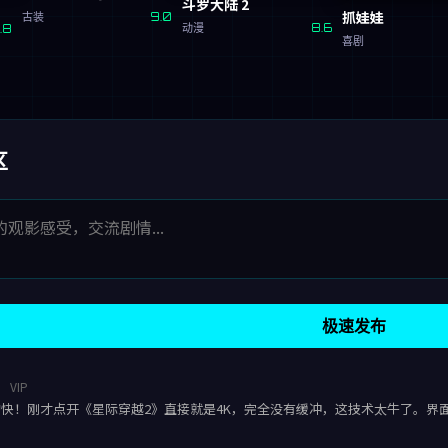
斗罗大陆 2
抓娃娃
古装
9.0
动漫
8.6
.8
喜剧
区
极速发布
g
VIP
快！刚才点开《星际穿越2》直接就是4K，完全没有缓冲，这技术太牛了。界