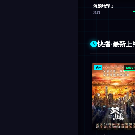
流浪地球 3
科幻
9
快播·最新上
秒开
1080