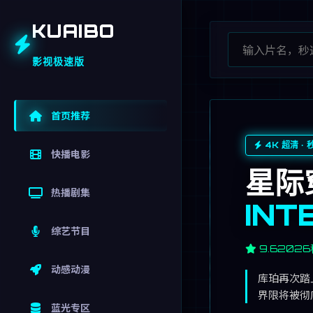
KUAIBO
影视极速版
首页推荐
4K 超清 · 
快播电影
星际
热播剧集
INT
综艺节目
9.6
2026
动感动漫
库珀再次踏
界限将被彻
蓝光专区